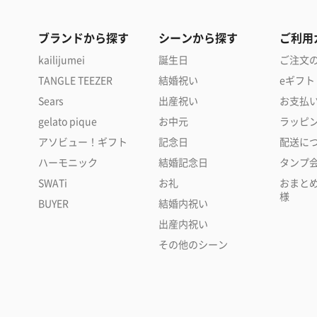
ブランドから探す
シーンから探す
ご利用
kailijumei
誕生日
ご注文
TANGLE TEEZER
結婚祝い
eギフト
Sears
出産祝い
お支払
gelato pique
お中元
ラッピ
アソビュー！ギフト
記念日
配送に
ハーモニック
結婚記念日
タンプ
SWATi
お礼
おまと
様
BUYER
結婚内祝い
出産内祝い
その他のシーン