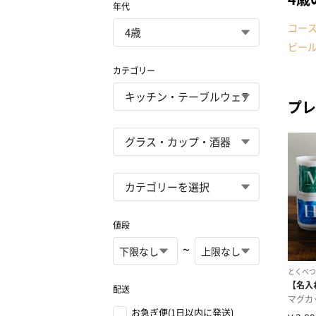
年代
コー
ビー
カテゴリー
プレ
値段
~
配送
お急ぎ便(1日以内に発送)