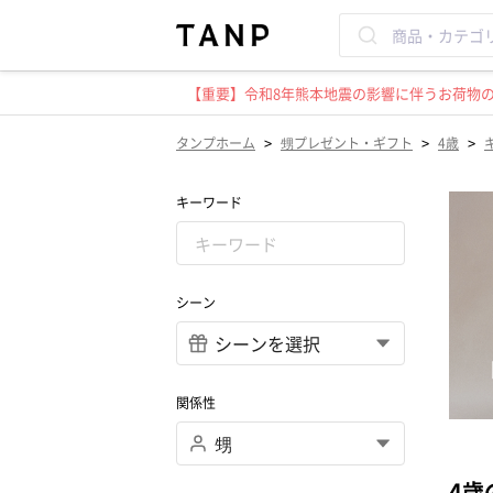
【重要】令和8年熊本地震の影響に伴うお荷物のお
>
>
>
タンプホーム
甥プレゼント・ギフト
4歳
キーワード
シーン
関係性
4歳