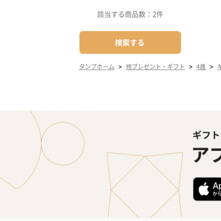
該当する商品数：
2件
検索する
>
>
>
タンプホーム
甥プレゼント・ギフト
4歳