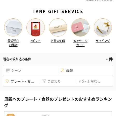
TANP GIFT SERVICE
最短翌日
eギフト
名前の刻印
メッセージ
ラッピング
お届け
カード
-
件
現在の絞り込み条件
シーン
母親
プレート・食...
こだわり
0 ~ 上限なし
¥
母親へのプレート・食器のプレゼントのおすすめランキン
グ
夕立窯