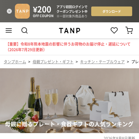
【重要】令和8年熊本地震の影響に伴うお荷物のお届け停止・遅延について
（2026年7月29日更新）
タンプホーム
>
母親プレゼント・ギフト
>
キッチン・テーブルウェア
>
プレ
母親に贈るプレート・食器ギフトの人気ランキング
2026年8月8日
更新