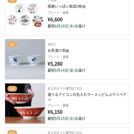
1位
感謝いっぱい取皿5枚揃
プレート・食器
¥6,600
最短
8月20日(木)
お届け
めおと
2位
お茶漬け茶碗
プレート・食器
¥5,280
最短
8月14日(金)
お届け
名入れギフト専門店 TICO
3位
選べるアイコンの名入れラーメンどんぶり＜ペア
＞
プレート・食器
¥6,150
最短
8月19日(水)
お届け
名入れギフト専門店 TICO
4位