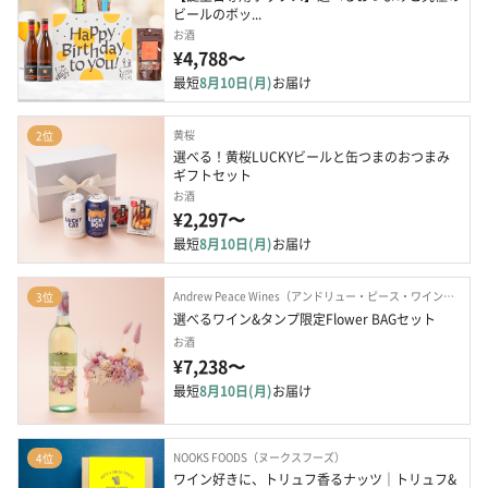
ビールのボッ...
お酒
¥4,788〜
最短
8月10日(月)
お届け
黄桜
2位
選べる！黄桜LUCKYビールと缶つまのおつまみ
ギフトセット
お酒
¥2,297〜
最短
8月10日(月)
お届け
Andrew Peace Wines（アンドリュー・ピース・ワインズ）
3位
選べるワイン&タンプ限定Flower BAGセット
お酒
¥7,238〜
最短
8月10日(月)
お届け
NOOKS FOODS（ヌークスフーズ）
4位
ワイン好きに、トリュフ香るナッツ｜トリュフ&