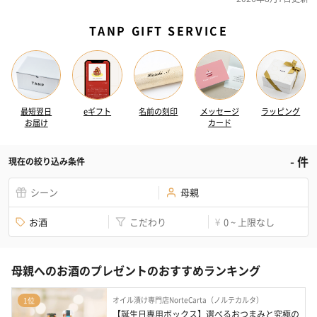
TANP GIFT SERVICE
最短翌日
eギフト
名前の刻印
メッセージ
ラッピング
お届け
カード
-
件
現在の絞り込み条件
シーン
母親
お酒
こだわり
0 ~ 上限なし
¥
母親へのお酒のプレゼントのおすすめランキング
オイル漬け専門店NorteCarta（ノルテカルタ）
1位
【誕生日専用ボックス】選べるおつまみと究極の