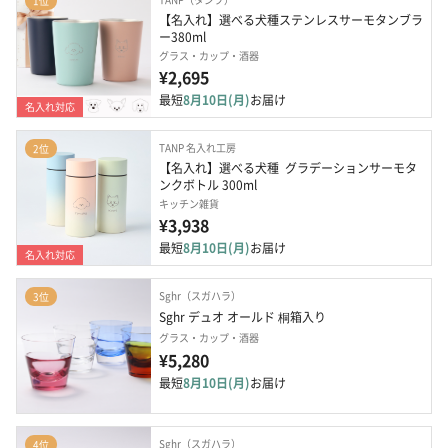
1位
【名入れ】選べる犬種ステンレスサーモタンブラ
ー380ml
グラス・カップ・酒器
¥2,695
最短
8月10日(月)
お届け
名入れ対応
TANP 名入れ工房
2位
【名入れ】選べる犬種  グラデーションサーモタ
ンクボトル 300ml
キッチン雑貨
¥3,938
最短
8月10日(月)
お届け
名入れ対応
Sghr（スガハラ）
3位
Sghr デュオ オールド 桐箱入り
グラス・カップ・酒器
¥5,280
最短
8月10日(月)
お届け
Sghr（スガハラ）
4位