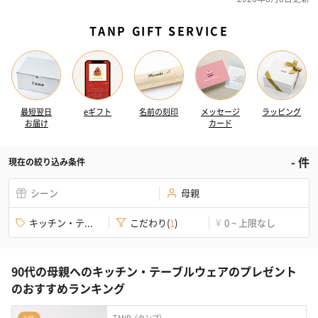
TANP GIFT SERVICE
最短翌日
eギフト
名前の刻印
メッセージ
ラッピング
お届け
カード
-
件
現在の絞り込み条件
シーン
母親
キッチン・テ...
こだわり
(
1
)
0 ~ 上限なし
¥
90代の母親へのキッチン・テーブルウェアのプレゼント
のおすすめランキング
TANP（タンプ）