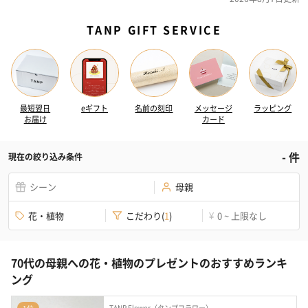
TANP GIFT SERVICE
最短翌日
eギフト
名前の刻印
メッセージ
ラッピング
お届け
カード
-
件
現在の絞り込み条件
シーン
母親
花・植物
こだわり
(
1
)
0 ~ 上限なし
¥
70代の母親への花・植物のプレゼントのおすすめランキ
ング
TANP Flower（タンプフラワー）