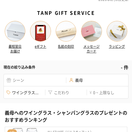
TANP GIFT SERVICE
最短翌日
eギフト
名前の刻印
メッセージ
ラッピング
お届け
カード
-
件
現在の絞り込み条件
シーン
義母
ワイングラス...
こだわり
0 ~ 上限なし
¥
義母へのワイングラス・シャンパングラスのプレゼントの
おすすめランキング
JILL STUART（ジルスチュアート）