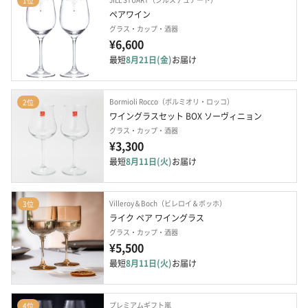
1位
ペアワイン
グラス・カップ・酒器
¥6,600
最短
8月21日(金)
お届け
Bormioli Rocco（ボルミオリ・ロッコ）
2位
ワイングラスセット BOX ソーヴィニョン
グラス・カップ・酒器
¥3,300
最短
8月11日(火)
お届け
Villeroy＆Boch（ビレロイ＆ボッホ）
3位
ライク ペア ワイングラス
グラス・カップ・酒器
¥5,500
最短
8月11日(火)
お届け
プレミアムギフト嵐
4位