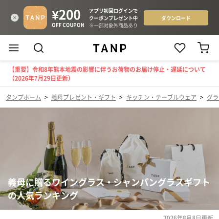
【重要】令和8年熊本地震の影響に伴うお荷物のお届け停止・遅延について
（2026年7月29日更新）
タンプホーム
>
義母プレゼント・ギフト
>
キッチン・テーブルウェア
>
グラ
義母に贈るワイングラス・シャンパングラスギフト
の人気ランキング
2026年8月8日
更新