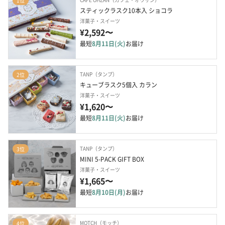
1位
スティックラスク10本入 ショコラ
洋菓子・スイーツ
¥2,592〜
最短
8月11日(火)
お届け
TANP（タンプ）
2位
キューブラスク5個入 カラン
洋菓子・スイーツ
¥1,620〜
最短
8月11日(火)
お届け
TANP（タンプ）
3位
MINI 5-PACK GIFT BOX
洋菓子・スイーツ
¥1,665〜
最短
8月10日(月)
お届け
MOTCH（モッチ）
4位