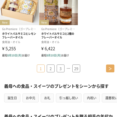
…
1
2
3
29
＞
義母への食品・スイーツのプレゼントをシーンから探す
誕生日
お中元
お礼
引っ越し祝い
内祝い
還暦祝
義母への食品・スイーツのプレゼントを贈る相手の年代か