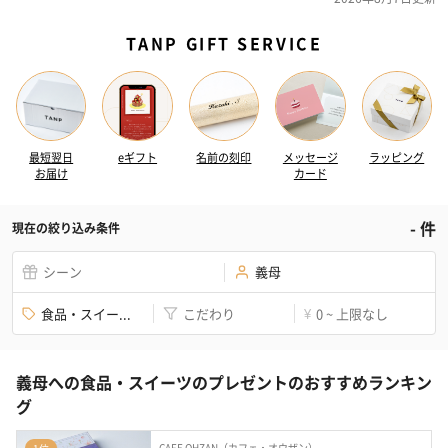
TANP GIFT SERVICE
最短翌日
eギフト
名前の刻印
メッセージ
ラッピング
お届け
カード
-
件
現在の絞り込み条件
シーン
義母
食品・スイー...
こだわり
0 ~ 上限なし
¥
義母への食品・スイーツのプレゼントのおすすめランキン
グ
CAFE OHZAN（カフェ・オウザン）