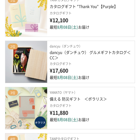
1位
カタログギフト "Thank You"【Purple】
カタログギフト
¥12,100
最短
8月08日(土)
お届け
dancyu（ダンチュウ）
2位
dancyu（ダンチュウ） グルメギフトカタログ＜
CC＞
カタログギフト
¥17,600
最短
8月08日(土)
お届け
YAMATO（ヤマト）
3位
備える 防災ギフト　＜ポラリス＞
カタログギフト
¥11,880
最短
8月08日(土)
お届け
TANPカタログギフト
4位