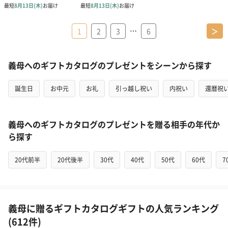
…
1
2
3
6
＞
義母へのギフトカタログのプレゼントをシーンから探す
誕生日
お中元
お礼
引っ越し祝い
内祝い
還暦祝
義母へのギフトカタログのプレゼントを贈る相手の年代か
ら探す
20代前半
20代後半
30代
40代
50代
60代
7
義母に贈るギフトカタログギフトの人気ランキング
(612件)