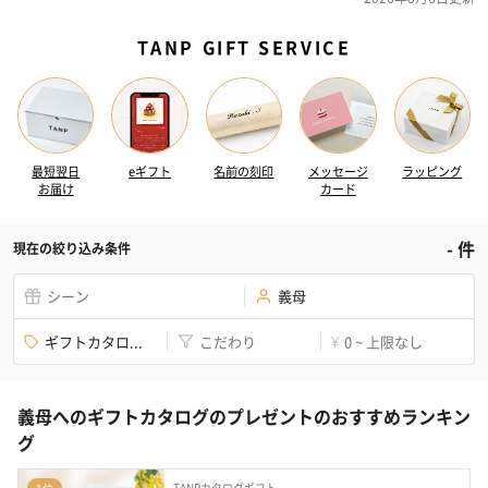
TANP GIFT SERVICE
最短翌日
eギフト
名前の刻印
メッセージ
ラッピング
お届け
カード
-
件
現在の絞り込み条件
シーン
義母
ギフトカタロ...
こだわり
0 ~ 上限なし
¥
義母へのギフトカタログのプレゼントのおすすめランキン
グ
TANPカタログギフト