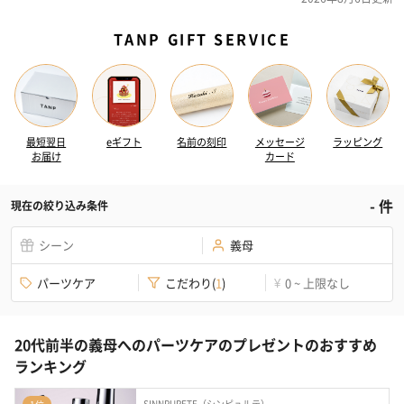
TANP GIFT SERVICE
最短翌日
eギフト
名前の刻印
メッセージ
ラッピング
お届け
カード
-
件
現在の絞り込み条件
シーン
義母
パーツケア
こだわり
(
1
)
0 ~ 上限なし
¥
20代前半の義母へのパーツケアのプレゼントのおすすめ
ランキング
SINNPURETE（シンピュルテ）