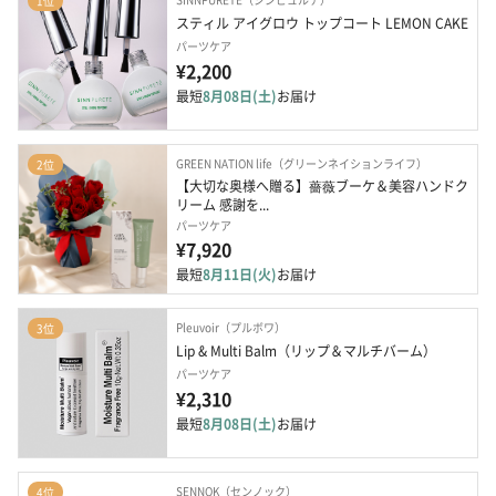
1位
スティル アイグロウ トップコート LEMON CAKE
パーツケア
¥2,200
最短
8月08日(土)
お届け
GREEN NATION life（グリーンネイションライフ）
2位
【大切な奥様へ贈る】薔薇ブーケ＆美容ハンドク
リーム 感謝を...
パーツケア
¥7,920
最短
8月11日(火)
お届け
Pleuvoir（プルボワ）
3位
Lip & Multi Balm（リップ＆マルチバーム）
パーツケア
¥2,310
最短
8月08日(土)
お届け
SENNOK（センノック）
4位