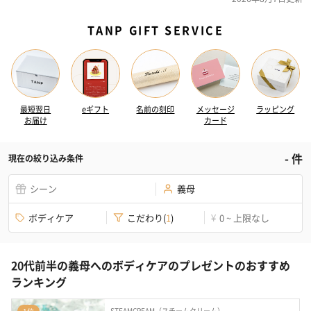
TANP GIFT SERVICE
最短翌日
eギフト
名前の刻印
メッセージ
ラッピング
お届け
カード
-
件
現在の絞り込み条件
シーン
義母
ボディケア
こだわり
(
1
)
0 ~ 上限なし
¥
20代前半の義母へのボディケアのプレゼントのおすすめ
ランキング
STEAMCREAM（スチームクリーム）