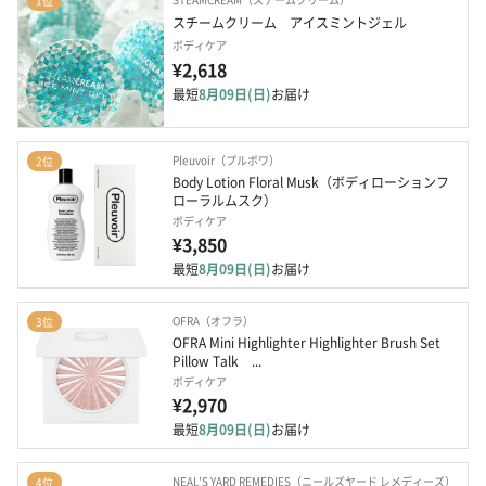
1位
スチームクリーム　アイスミントジェル
ボディケア
¥2,618
最短
8月09日(日)
お届け
Pleuvoir（プルボワ）
2位
Body Lotion Floral Musk（ボディローションフ
ローラルムスク）
ボディケア
¥3,850
最短
8月09日(日)
お届け
OFRA（オフラ）
3位
OFRA Mini Highlighter Highlighter Brush Set 
Pillow Talk　...
ボディケア
¥2,970
最短
8月09日(日)
お届け
NEAL'S YARD REMEDIES（ニールズヤード レメディーズ）
4位