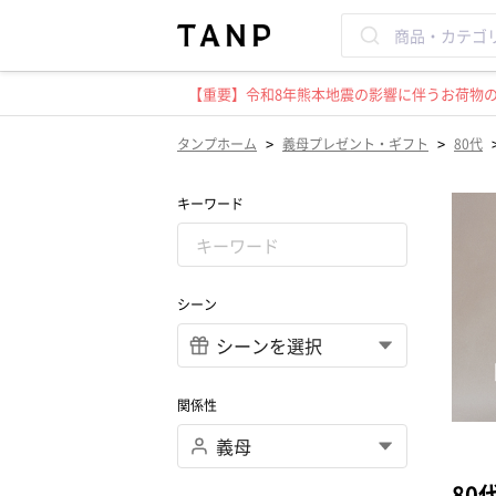
【重要】令和8年熊本地震の影響に伴うお荷物のお
>
>
タンプホーム
義母プレゼント・ギフト
80代
キーワード
シーン
関係性
80