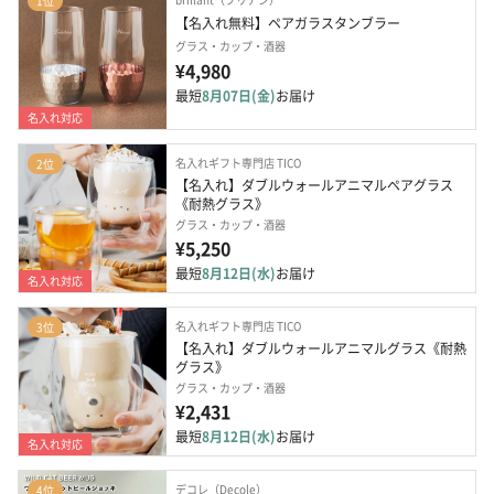
1位
【名入れ無料】ペアガラスタンブラー
グラス・カップ・酒器
¥4,980
最短
8月07日(金)
お届け
名入れ対応
名入れギフト専門店 TICO
2位
【名入れ】ダブルウォールアニマルペアグラス
《耐熱グラス》
グラス・カップ・酒器
¥5,250
最短
8月12日(水)
お届け
名入れ対応
名入れギフト専門店 TICO
3位
【名入れ】ダブルウォールアニマルグラス《耐熱
グラス》
グラス・カップ・酒器
¥2,431
最短
8月12日(水)
お届け
名入れ対応
デコレ（Decole）
4位