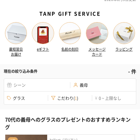
TANP GIFT SERVICE
最短翌日
eギフト
名前の刻印
メッセージ
ラッピング
お届け
カード
-
件
現在の絞り込み条件
シーン
義母
グラス
こだわり
(
1
)
0 ~ 上限なし
¥
70代の義母へのグラスのプレゼントのおすすめランキン
グ
brillant（ブリアン）