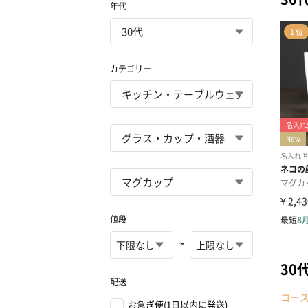
年代
カテゴリー
値段
~
30
配送
コー
お急ぎ便(1日以内に発送)