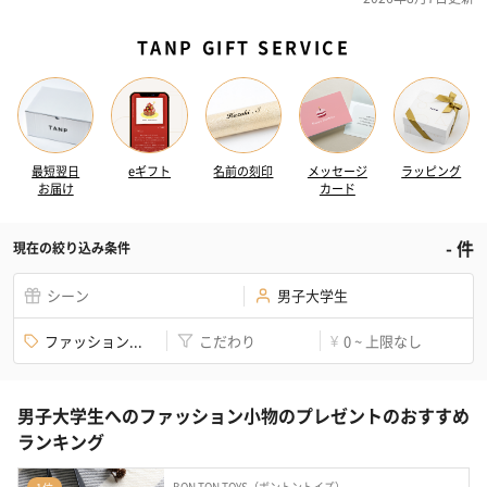
TANP GIFT SERVICE
最短翌日
eギフト
名前の刻印
メッセージ
ラッピング
お届け
カード
-
件
現在の絞り込み条件
シーン
男子大学生
ファッション...
こだわり
0 ~ 上限なし
¥
男子大学生へのファッション小物のプレゼントのおすすめ
ランキング
BON TON TOYS（ボントントイズ）