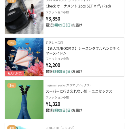
1位
Check オーナメント 2pcs SET Miffy (Red)
ファッション小物
¥3,850
最短
8月09日(日)
お届け
近沢レース店
2位
【名入れ/BOX付き】シーズンタオルハンカチ＜
マーメイド＞
ファッション小物
¥2,200
最短
8月09日(日)
お届け
名入れ対応
hajimari socks(ハジマリソックス)
3位
スーパーに行き忘れない靴下 ユニセックス
ファッション小物
¥1,320
最短
8月09日(日)
お届け
COJI-COJI（コジコジ）
4位