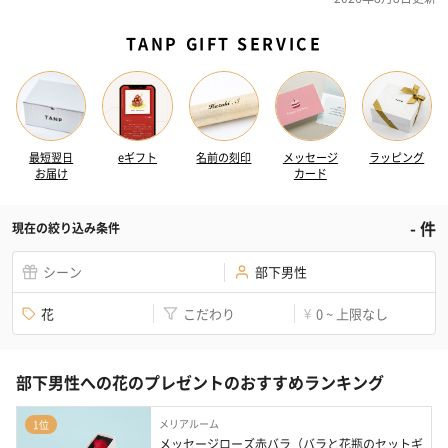
TANP GIFT SERVICE
最短翌日
eギフト
名前の刻印
メッセージ
ラッピング
お届け
カード
-
件
現在の絞り込み条件
シーン
部下男性
花
こだわり
0 ~ 上限なし
¥
部下男性への花のプレゼントのおすすめランキング
メリアルーム
1位
メッセージローズ赤バラ（バラと花瓶のセットギ