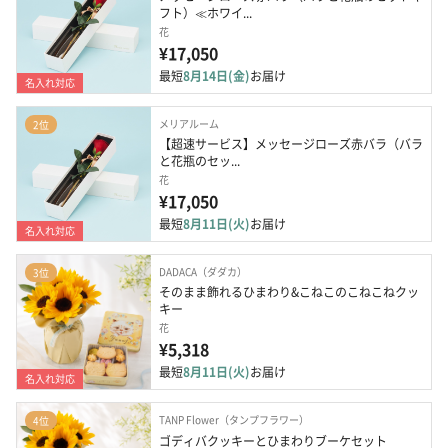
フト）≪ホワイ...
花
¥17,050
最短
8月14日(金)
お届け
名入れ対応
メリアルーム
2位
【超速サービス】メッセージローズ赤バラ（バラ
と花瓶のセッ...
花
¥17,050
最短
8月11日(火)
お届け
名入れ対応
DADACA（ダダカ）
3位
そのまま飾れるひまわり&こねこのこねこねクッ
キー
花
¥5,318
最短
8月11日(火)
お届け
名入れ対応
TANP Flower（タンプフラワー）
4位
ゴディバクッキーとひまわりブーケセット