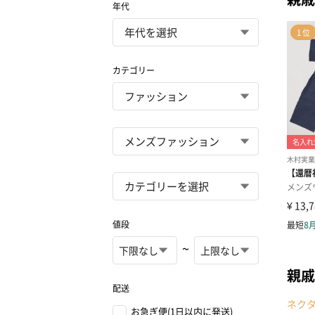
年代
カテゴリー
値段
~
親戚
配送
ネク
お急ぎ便(1日以内に発送)