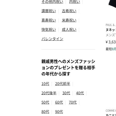
その他内祝い
|
内祝い
|
還暦祝い
|
古希祝い
|
喜寿祝い
|
米寿祝い
|
快気祝い
|
成人祝い
|
バレンタイン
親戚男性へのメンズファッシ
ョンのプレゼントを贈る相手
の年代から探す
10代
|
20代前半
|
20代後半
|
30代
|
40代
|
50代
|
60代
|
70代
|
80代
|
90代