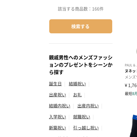
該当する商品数：
166件
検索する
親戚男性へのメンズファッシ
ョンのプレゼントをシーンか
ら探す
誕生日
|
結婚祝い
|
出産祝い
|
お礼
|
結婚内祝い
|
出産内祝い
|
入学祝い
|
就職祝い
|
新築祝い
|
引っ越し祝い
|