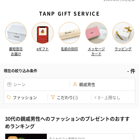
TANP GIFT SERVICE
最短翌日
eギフト
名前の刻印
メッセージ
ラッピング
お届け
カード
-
件
現在の絞り込み条件
シーン
親戚男性
ファッション
こだわり
(
1
)
0 ~ 上限なし
¥
30代の親戚男性へのファッションのプレゼントのおすす
めランキング
名入れギフト専門店 TICO