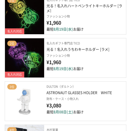
1位
光る！名入れハートペンライトキーホルダー [ラ
メ]
ファッション小物
¥1,960
最短
8月19日(水)
お届け
名入れ対応
名入れギフト専門店 TICO
2位
光る！名入れうちわキーホルダー [ラメ]
ファッション小物
¥1,960
最短
8月19日(水)
お届け
名入れ対応
DULTON（ダルトン）
3位
ASTRONAUT GLASSES HOLDER　WHITE
財布・ケース・小物入れ
¥3,080
最短
8月08日(土)
お届け
木村実業
4位