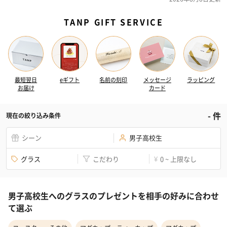
TANP GIFT SERVICE
最短翌日
eギフト
名前の刻印
メッセージ
ラッピング
お届け
カード
-
件
現在の絞り込み条件
シーン
男子高校生
グラス
こだわり
0 ~ 上限なし
¥
男子高校生へのグラスのプレゼントを相手の好みに合わせ
て選ぶ