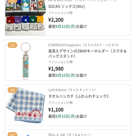
1位
SOCKS ソックス[INU]
ファッション小物
¥2,200
最短
8月10日(月)
お届け
ESMERALDO happiness（エスメラルド・ハピネス）
2位
高見えデザインの2WAYキーホルダー（スマホ＆
バッグスタンド）
ファッション小物
¥1,980
最短
8月10日(月)
お届け
Cath Kidston（キャス キッドソン）
3位
タオルハンカチ《ふわふわチェック》
ファッション小物
¥1,100
最短
8月10日(月)
お届け
PAUL ＆ JOE（ポール＆ジョー）
4位