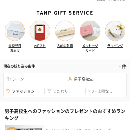
TANP GIFT SERVICE
最短翌日
eギフト
名前の刻印
メッセージ
ラッピング
お届け
カード
-
件
現在の絞り込み条件
シーン
男子高校生
ファッション
こだわり
0 ~ 上限なし
¥
男子高校生へのファッションのプレゼントのおすすめラン
キング
MR. & MRS. CHIEF（ミスターアンドミセスチーフ）