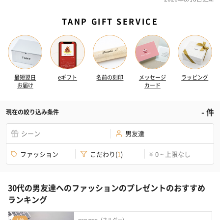
TANP GIFT SERVICE
最短翌日
eギフト
名前の刻印
メッセージ
ラッピング
お届け
カード
-
件
現在の絞り込み条件
シーン
男友達
ファッション
こだわり
(
1
)
0 ~ 上限なし
¥
30代の男友達へのファッションのプレゼントのおすすめ
ランキング
nerugoo（ネルグー）