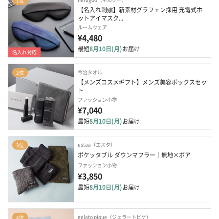
1位
【名入れ刺繍】新素材グラフェン採用 充電式ホ
ットアイマスク...
ルームウェア
¥4,480
最短
8月10日(月)
お届け
名入れ対応
今治タオル
2位
【メンズコスメギフト】メンズ美容ボックスセッ
ト
ファッション小物
¥7,040
最短
8月10日(月)
お届け
estaa（エスタ）
3位
ポケッタブル ダウンマフラー｜無地×ボア
ファッション小物
¥3,850
最短
8月10日(月)
お届け
gelato pique（ジェラートピケ）
4位