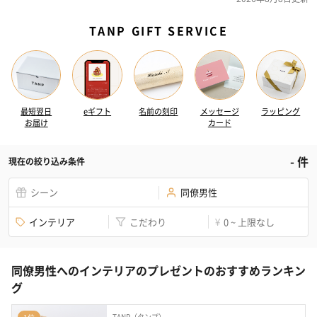
TANP GIFT SERVICE
最短翌日
eギフト
名前の刻印
メッセージ
ラッピング
お届け
カード
-
件
現在の絞り込み条件
シーン
同僚男性
インテリア
こだわり
0 ~ 上限なし
¥
同僚男性へのインテリアのプレゼントのおすすめランキン
グ
TANP（タンプ）