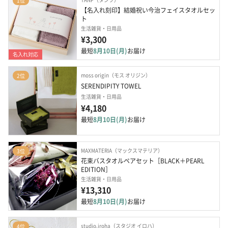
1位
【名入れ刻印】結婚祝い今治フェイスタオルセッ
ト
生活雑貨・日用品
¥3,300
最短
8月10日(月)
お届け
名入れ対応
moss origin（モス オリジン）
2位
SERENDIPITY TOWEL
生活雑貨・日用品
¥4,180
最短
8月10日(月)
お届け
MAXMATERIA（マックスマテリア）
3位
花束バスタオルペアセット［BLACK＋PEARL 
EDITION］
生活雑貨・日用品
¥13,310
最短
8月10日(月)
お届け
studio.iroha（スタジオ イロハ）
4位