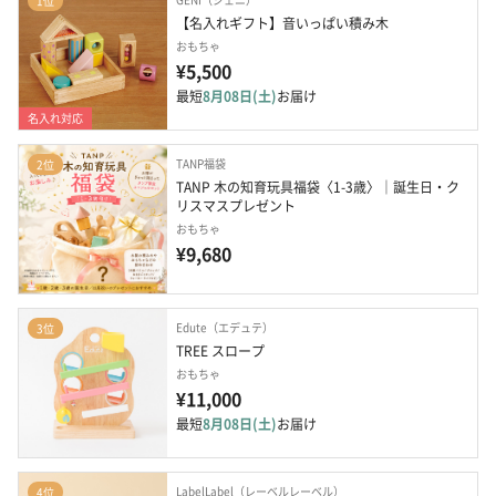
1位
【名入れギフト】音いっぱい積み木
おもちゃ
¥5,500
最短
8月08日(土)
お届け
名入れ対応
TANP福袋
2位
TANP 木の知育玩具福袋〈1-3歳〉｜誕生日・ク
リスマスプレゼント
おもちゃ
¥9,680
Edute（エデュテ）
3位
TREE スロープ
おもちゃ
¥11,000
最短
8月08日(土)
お届け
LabelLabel（レーベルレーベル）
4位