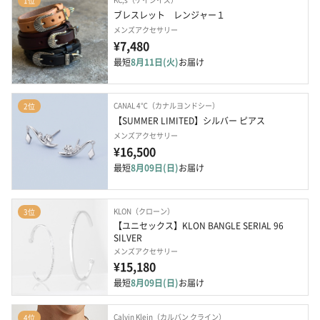
1位
ブレスレット　レンジャー１
メンズアクセサリー
¥7,480
最短
8月11日(火)
お届け
CANAL 4℃（カナルヨンドシー）
2位
【SUMMER LIMITED】シルバー ピアス
メンズアクセサリー
¥16,500
最短
8月09日(日)
お届け
KLON（クローン）
3位
【ユニセックス】KLON BANGLE SERIAL 96 
SILVER
メンズアクセサリー
¥15,180
最短
8月09日(日)
お届け
Calvin Klein（カルバン クライン）
4位