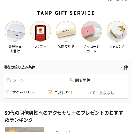
TANP GIFT SERVICE
最短翌日
eギフト
名前の刻印
メッセージ
ラッピング
お届け
カード
-
件
現在の絞り込み条件
シーン
同僚男性
アクセサリー
こだわり
(
1
)
0 ~ 上限なし
¥
50代の同僚男性へのアクセサリーのプレゼントのおすす
めランキング
KC,s（ケイシイズ）