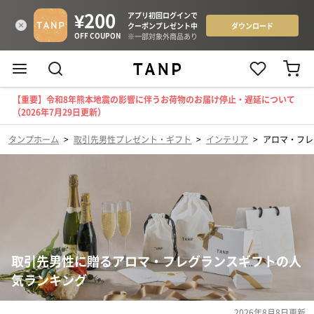
【重要】令和8年熊本地震の影響に伴うお荷物のお届け停止・遅延について
（2026年7月29日更新）
タンプホーム
>
取引先男性プレゼント・ギフト
>
インテリア
>
アロマ・フレ
取引先男性に贈るアロマ・フレグランスギフトの人
気ランキング
2026年8月8日
更新