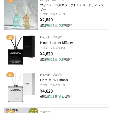
1位
ヴィンテージ風カラーボトルのリードディフュー
ザー
アロマ・フレグランス
¥2,640
最短
8月11日(火)
お届け
Pleuvoir（プルボワ）
2位
Hinoki Leather Diffuser
アロマ・フレグランス
¥4,620
最短
8月11日(火)
お届け
Pleuvoir（プルボワ）
3位
Floral Musk Diffuser
アロマ・フレグランス
¥4,620
最短
8月11日(火)
お届け
カメヤマ
4位