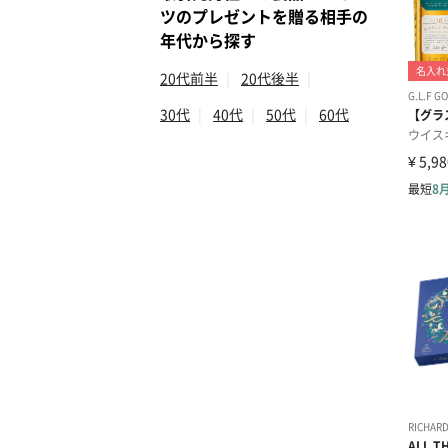
ツのプレゼントを贈る相手の
年代から探す
20代前半
|
20代後半
|
30代
|
40代
|
50代
|
60代