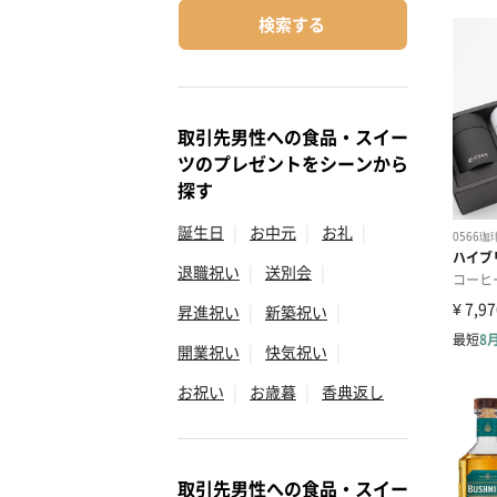
検索する
取引先男性への食品・スイー
ツのプレゼントをシーンから
探す
誕生日
|
お中元
|
お礼
|
退職祝い
|
送別会
|
昇進祝い
|
新築祝い
|
開業祝い
|
快気祝い
|
お祝い
|
お歳暮
|
香典返し
取引先男性への食品・スイー