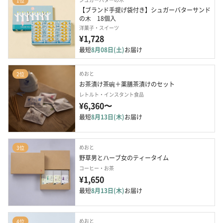
1位
【ブランド手提げ袋付き】シュガーバターサンド
の⽊　18個入
洋菓子・スイーツ
¥1,728
最短
8月08日(土)
お届け
めおと
2位
お茶漬け茶碗＋薬膳茶漬けのセット
レトルト・インスタント食品
¥6,360〜
最短
8月13日(木)
お届け
めおと
3位
野草男とハーブ女のティータイム
コーヒー・お茶
¥1,650
最短
8月13日(木)
お届け
めおと
4位