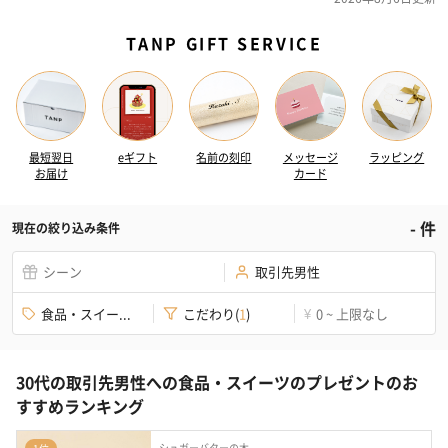
TANP GIFT SERVICE
最短翌日
eギフト
名前の刻印
メッセージ
ラッピング
お届け
カード
-
件
現在の絞り込み条件
シーン
取引先男性
食品・スイー...
こだわり
(
1
)
0 ~ 上限なし
¥
30代の取引先男性への食品・スイーツのプレゼントのお
すすめランキング
シュガーバターの木