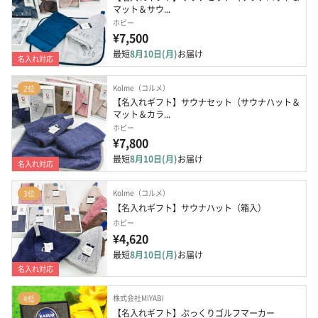
マット＆サウ...
ホビー
¥7,500
最短
8月10日(月)
お届け
名入れ対応
Kolme（コルメ）
2位
【名入れギフト】サウナセット（サウナハット＆
マット＆カラ...
ホビー
¥7,800
最短
8月10日(月)
お届け
名入れ対応
Kolme（コルメ）
3位
【名入れギフト】サウナハット（箱入）
ホビー
¥4,620
最短
8月10日(月)
お届け
名入れ対応
株式会社MIYABI
4位
【名入れギフト】ぷっくりゴルフマーカー