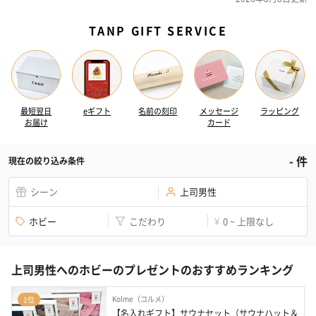
TANP GIFT SERVICE
最短翌日
eギフト
名前の刻印
メッセージ
ラッピング
お届け
カード
-
件
現在の絞り込み条件
シーン
上司男性
ホビー
こだわり
0 ~ 上限なし
¥
上司男性へのホビーのプレゼントのおすすめランキング
Kolme（コルメ）
1位
【名入れギフト】サウナセット（サウナハット＆