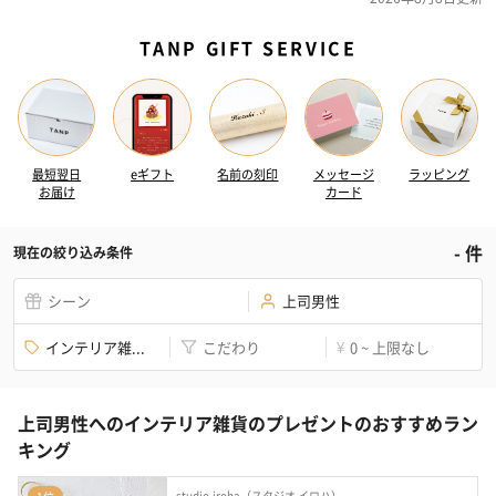
TANP GIFT SERVICE
最短翌日
eギフト
名前の刻印
メッセージ
ラッピング
お届け
カード
-
件
現在の絞り込み条件
シーン
上司男性
インテリア雑...
こだわり
0 ~ 上限なし
¥
上司男性へのインテリア雑貨のプレゼントのおすすめラン
キング
studio.iroha（スタジオ イロハ）