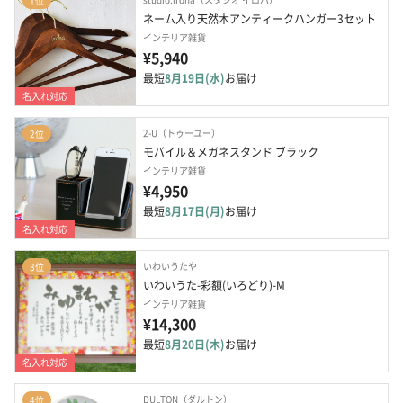
1位
ネーム入り天然木アンティークハンガー3セット
インテリア雑貨
¥5,940
最短
8月19日(水)
お届け
名入れ対応
2-U（トゥーユー）
2位
モバイル＆メガネスタンド ブラック
インテリア雑貨
¥4,950
最短
8月17日(月)
お届け
名入れ対応
いわいうたや
3位
いわいうた-彩額(いろどり)-M
インテリア雑貨
¥14,300
最短
8月20日(木)
お届け
名入れ対応
DULTON（ダルトン）
4位