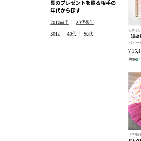
具のプレゼントを贈る相手の
年代から探す
20代前半
|
20代後半
|
30代
|
40代
|
50代