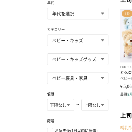
年代
カテゴリー
値段
~
上司
配送
哺乳
お急ぎ便(1日以内に発送)