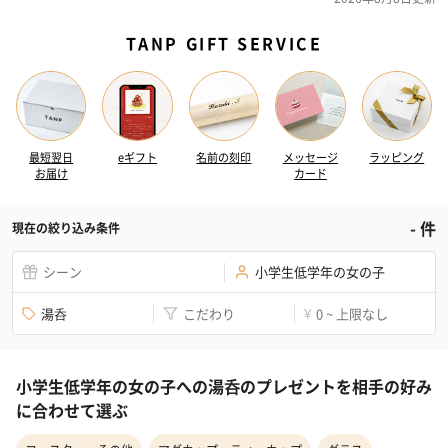
TANP GIFT SERVICE
最短翌日
eギフト
名前の刻印
メッセージ
ラッピング
お届け
カード
-
件
現在の絞り込み条件
シーン
小学生低学年の女の子
湯呑
こだわり
0 ~ 上限なし
¥
小学生低学年の女の子への湯呑のプレゼントを相手の好み
に合わせて選ぶ