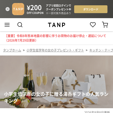
【重要】令和8年熊本地震の影響に伴うお荷物のお届け停止・遅延について
（2026年7月29日更新）
タンプホーム
>
小学生低学年の女の子プレゼント・ギフト
>
キッチン・テー
小学生低学年の女の子に贈る湯呑ギフトの人気ラン
キング
2026年8月8日
更新