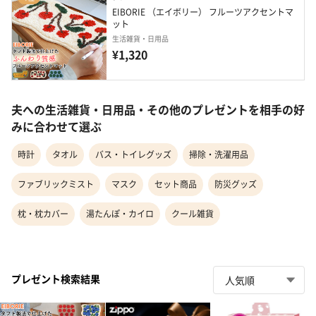
EIBORIE （エイボリー） フルーツアクセントマ
ット
生活雑貨・日用品
¥1,320
夫への生活雑貨・日用品・その他のプレゼントを相手の好
みに合わせて選ぶ
時計
タオル
バス・トイレグッズ
掃除・洗濯用品
ファブリックミスト
マスク
セット商品
防災グッズ
枕・枕カバー
湯たんぽ・カイロ
クール雑貨
プレゼント検索結果