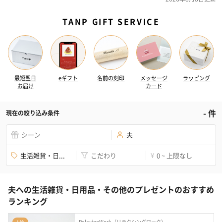
TANP GIFT SERVICE
最短翌日
eギフト
名前の刻印
メッセージ
ラッピング
お届け
カード
-
件
現在の絞り込み条件
シーン
夫
生活雑貨・日...
こだわり
0 ~ 上限なし
¥
夫への生活雑貨・日用品・その他のプレゼントのおすすめ
ランキング
RelaxingWork（リラクシングワーク）