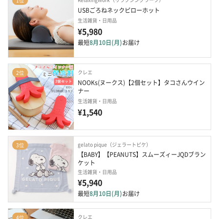
1位
USBごろねネックピローホット
生活雑貨・日用品
¥5,980
最短
8月10日(月)
お届け
クレエ
2位
NOOKs(ヌークス)【2個セット】タコさんウイン
ナー
生活雑貨・日用品
¥1,540
gelato pique（ジェラートピケ）
3位
【BABY】【PEANUTS】スムーズィーJQDブラン
ケット
生活雑貨・日用品
¥5,940
最短
8月10日(月)
お届け
クレエ
4位