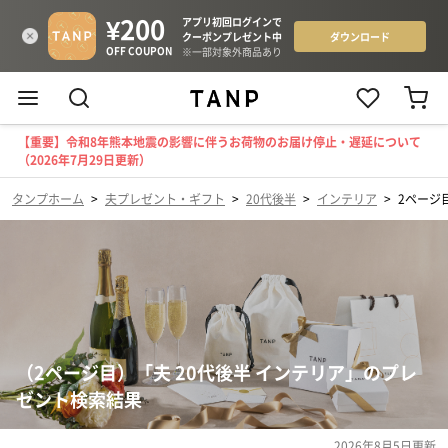
【重要】令和8年熊本地震の影響に伴うお荷物のお届け停止・遅延について
（2026年7月29日更新）
タンプホーム
>
夫プレゼント・ギフト
>
20代後半
>
インテリア
>
2ページ
（2ページ目）「夫 20代後半 インテリア」のプレ
ゼント検索結果
2026年8月5日
更新