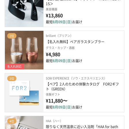
1S＞
美容機器
¥13,860
最短
8月09日(日)
お届け
brillant（ブリアン）
2位
【名入れ無料】ペアガラスタンブラー
グラス・カップ・酒器
¥4,980
最短
8月09日(日)
お届け
名入れ対応
SOW EXPERIENCE（ソウ・エクスペリエンス）
3位
【ペア】2人のための体験カタログ　FOR2ギフ
ト（GREEN）
体験ギフト
¥11,880〜
最短
8月09日(日)
お届け
HAA（ハー）
4位
限りなく天然温泉に近い入浴剤「HAA for bath 