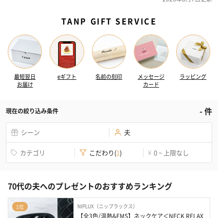
TANP GIFT SERVICE
最短翌日
eギフト
名前の刻印
メッセージ
ラッピング
お届け
カード
-
件
現在の絞り込み条件
シーン
夫
カテゴリ
こだわり
(
1
)
0 ~ 上限なし
¥
70代の夫へのプレゼントのおすすめランキング
NIPLUX（ニップラックス）
1位
【全3色/温熱&EMS】ネックケア＜NECK RELAX 