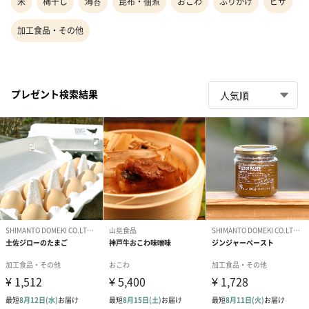
米
梅干し
海苔
昆布・佃煮
おこわ
ふりかけ
ピザ
加工食品・その他
プレゼント検索結果