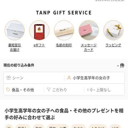
TANP GIFT SERVICE
最短翌日
eギフト
名前の刻印
メッセージ
ラッピング
お届け
カード
-
件
現在の絞り込み条件
シーン
小学生高学年の女の子
食品・その他
こだわり
0 ~ 上限なし
¥
小学生高学年の女の子への食品・その他のプレゼントを相
手の好みに合わせて選ぶ