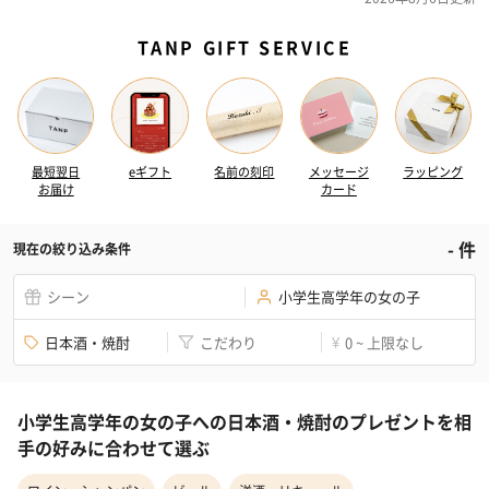
TANP GIFT SERVICE
最短翌日
eギフト
名前の刻印
メッセージ
ラッピング
お届け
カード
-
件
現在の絞り込み条件
シーン
小学生高学年の女の子
日本酒・焼酎
こだわり
0 ~ 上限なし
¥
小学生高学年の女の子への日本酒・焼酎のプレゼントを相
手の好みに合わせて選ぶ