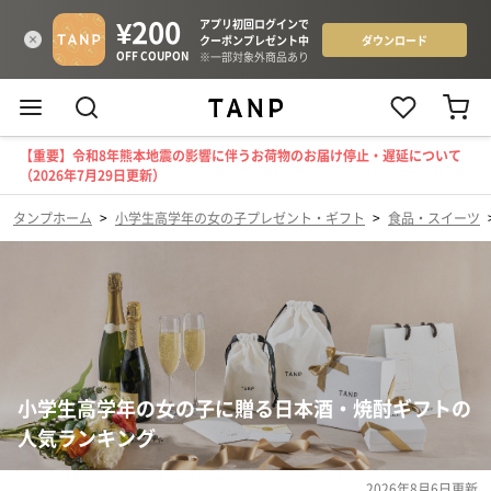
【重要】令和8年熊本地震の影響に伴うお荷物のお届け停止・遅延について
（2026年7月29日更新）
タンプホーム
>
小学生高学年の女の子プレゼント・ギフト
>
食品・スイーツ
小学生高学年の女の子に贈る日本酒・焼酎ギフトの
人気ランキング
2026年8月6日
更新