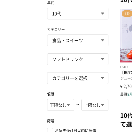
年代
カテゴリー
値段
~
10
配送
て選
お急ぎ便(1日以内に発送)