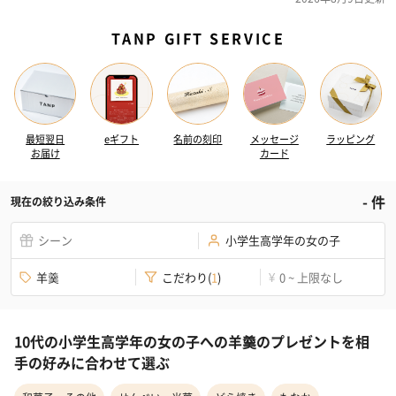
TANP GIFT SERVICE
最短翌日
eギフト
名前の刻印
メッセージ
ラッピング
お届け
カード
-
件
現在の絞り込み条件
シーン
小学生高学年の女の子
羊羹
こだわり
(
1
)
0 ~ 上限なし
¥
10代の小学生高学年の女の子への羊羹のプレゼントを相
手の好みに合わせて選ぶ