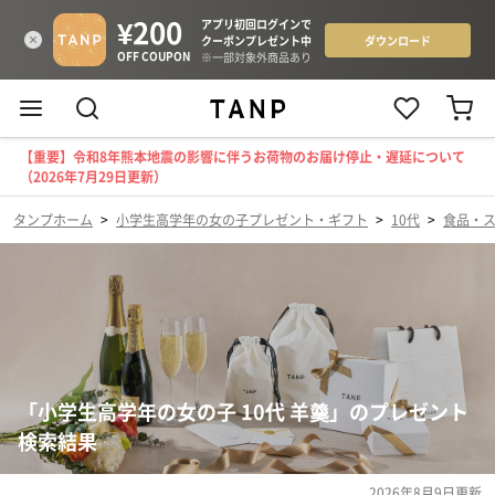
【重要】令和8年熊本地震の影響に伴うお荷物のお届け停止・遅延について
（2026年7月29日更新）
タンプホーム
>
小学生高学年の女の子プレゼント・ギフト
>
10代
>
食品・
「小学生高学年の女の子 10代 羊羹」のプレゼント
検索結果
2026年8月9日
更新