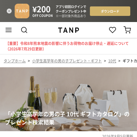
【重要】令和8年熊本地震の影響に伴うお荷物のお届け停止・遅延について
（2026年7月29日更新）
タンプホーム
>
小学生高学年の男の子プレゼント・ギフト
>
10代
>
ギフト
「小学生高学年の男の子 10代 ギフトカタログ」の
プレゼント検索結果
2026年8月5日
更新