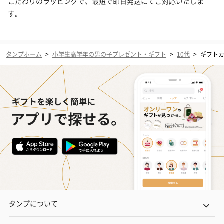
こだわりのラッピングで、最短で即日発送にてご対応いたしま
す。
タンプホーム
>
小学生高学年の男の子プレゼント・ギフト
>
10代
>
ギフト
タンプについて