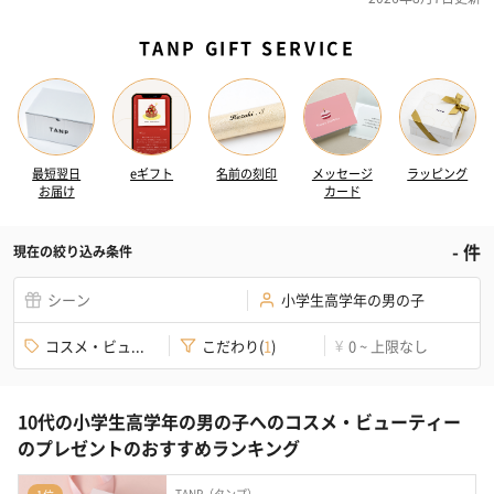
TANP GIFT SERVICE
最短翌日
eギフト
名前の刻印
メッセージ
ラッピング
お届け
カード
-
件
現在の絞り込み条件
シーン
小学生高学年の男の子
コスメ・ビュ...
こだわり
(
1
)
0 ~ 上限なし
¥
10代の小学生高学年の男の子へのコスメ・ビューティー
のプレゼントのおすすめランキング
TANP（タンプ）