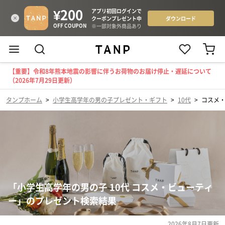
【重要】令和8年熊本地震の影響に伴うお荷物のお届け停止・遅延について
（2026年7月29日更新）
タンプホーム
>
小学生高学年の男の子プレゼント・ギフト
>
10代
>
コスメ
「小学生高学年の男の子 10代 コスメ・ビューティ
ー」のプレゼント検索結果
2026年8月7日
更新