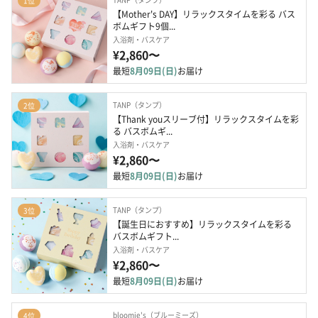
1位
【Mother's DAY】リラックスタイムを彩る バス
ボムギフト9個...
入浴剤・バスケア
¥2,860〜
最短
8月09日(日)
お届け
TANP（タンプ）
2位
【Thank youスリーブ付】リラックスタイムを彩
る バスボムギ...
入浴剤・バスケア
¥2,860〜
最短
8月09日(日)
お届け
TANP（タンプ）
3位
【誕生日におすすめ】リラックスタイムを彩る 
バスボムギフト...
入浴剤・バスケア
¥2,860〜
最短
8月09日(日)
お届け
bloomie's（ブルーミーズ）
4位