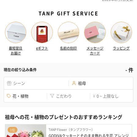
TANP GIFT SERVICE
最短翌日
eギフト
名前の刻印
メッセージ
ラッピング
お届け
カード
-
件
現在の絞り込み条件
シーン
祖母
花・植物
こだわり
0 ~ 上限なし
¥
祖母への花・植物のプレゼントのおすすめランキング
TANP Flower（タンプフラワー）
1位
GODIVAクッキーとそのまま飾れる生花 アレンジ