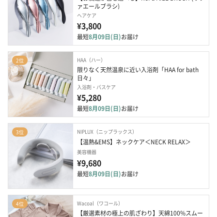
ァエールブラシ)
ヘアケア
¥3,800
最短
8月09日(日)
お届け
HAA（ハー）
2位
限りなく天然温泉に近い入浴剤「HAA for bath 
日々」
入浴剤・バスケア
¥5,280
最短
8月09日(日)
お届け
NIPLUX（ニップラックス）
3位
【温熱&EMS】ネックケア＜NECK RELAX＞
美容機器
¥9,680
最短
8月09日(日)
お届け
Wacoal（ワコール）
4位
【厳選素材の極上の肌ざわり】天綿100%スムー