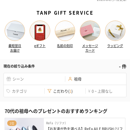
TANP GIFT SERVICE
最短翌日
eギフト
名前の刻印
メッセージ
ラッピング
お届け
カード
-
件
現在の絞り込み条件
シーン
祖母
カテゴリ
こだわり
(
1
)
0 ~ 上限なし
¥
70代の祖母へのプレゼントのおすすめランキング
ReFa（リファ）
1位
【お友達が色を選べる】ReFa AILE BRUSH (リフ