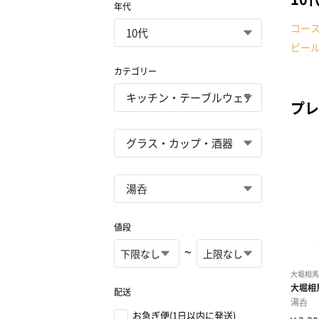
年代
コー
ビー
カテゴリー
プレ
値段
~
配送
お急ぎ便(1日以内に発送)