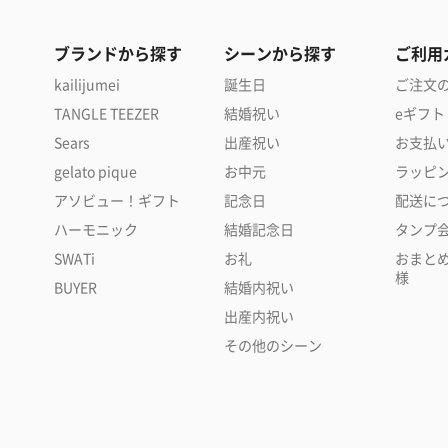
ブランドから探す
シーンから探す
ご利用
kailijumei
誕生日
ご注文
TANGLE TEEZER
結婚祝い
eギフト
Sears
出産祝い
お支払
gelato pique
お中元
ラッピ
アソビュー！ギフト
記念日
配送に
ハーモニック
結婚記念日
タンプ
SWATi
お礼
おまと
様
BUYER
結婚内祝い
出産内祝い
その他のシーン