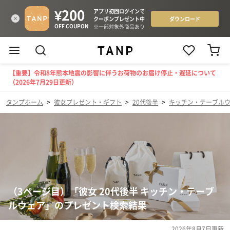
【重要】令和8年熊本地震の影響に伴うお荷物のお届け停止・遅延について
（2026年7月29日更新）
タンプホーム
>
彼女プレゼント・ギフト
>
20代後半
>
キッチン・テーブル
（3ページ目）「彼女 20代後半 キッチン・テーブ
ルウェア」のプレゼント検索結果
2026年8月7日
更新