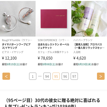
…
＜
1
94
95
96
97
＞
（95ページ目）30代の彼女に贈る絶対に喜ばれる
人気プレゼントランキング(10384件)