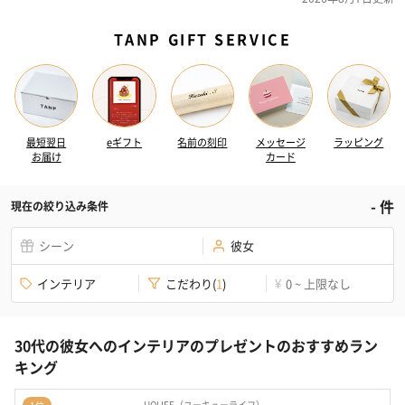
TANP GIFT SERVICE
最短翌日
eギフト
名前の刻印
メッセージ
ラッピング
お届け
カード
-
件
現在の絞り込み条件
シーン
彼女
インテリア
こだわり
(
1
)
0 ~ 上限なし
¥
30代の彼女へのインテリアのプレゼントのおすすめラン
キング
UQLIFE（ユーキューライフ）