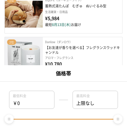
1位
蓄熱式湯たんぽ　むぎゅ　ぬいぐるみ型
生活雑貨・日用品
¥5,984
最短
8月13日(木)
お届け
Danlow（ダンロウ）
2位
【お友達が香りを選べる】フレグランスウッドキ
ャンドル
アロマ・フレグランス
¥10,780
最短
8月10日(月)
お届け
Danlow（ダンロウ）
3位
【お友達が香りを選べる】ブックオブインセンス
スティック
アロマ・フレグランス
¥10,230
最短
8月10日(月)
お届け
VIA K STUDIO（ヴィアケースタジオ）
4位