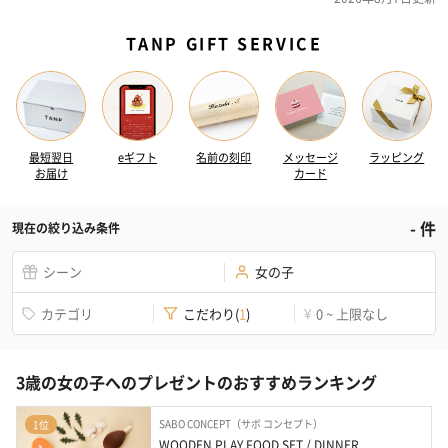
TANP GIFT SERVICE
最短翌日
eギフト
名前の刻印
メッセージ
ラッピング
お届け
カード
-
件
現在の絞り込み条件
シーン
女の子
カテゴリ
こだわり
(
1
)
0 ~ 上限なし
¥
3歳の女の子へのプレゼントのおすすめランキング
SABO CONCEPT（サボ コンセプト）
1位
WOODEN PLAY FOOD SET / DINNER