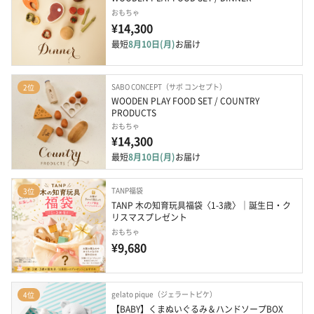
おもちゃ
¥14,300
最短
8月10日(月)
お届け
SABO CONCEPT（サボ コンセプト）
2位
WOODEN PLAY FOOD SET / COUNTRY 
PRODUCTS
おもちゃ
¥14,300
最短
8月10日(月)
お届け
TANP福袋
3位
TANP 木の知育玩具福袋〈1-3歳〉｜誕生日・ク
リスマスプレゼント
おもちゃ
¥9,680
gelato pique（ジェラートピケ）
4位
【BABY】くまぬいぐるみ＆ハンドソープBOX