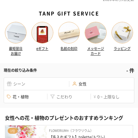
TANP GIFT SERVICE
最短翌日
eギフト
名前の刻印
メッセージ
ラッピング
お届け
カード
-
件
現在の絞り込み条件
シーン
女性
花・植物
こだわり
0 ~ 上限なし
¥
女性への花・植物のプレゼントのおすすめランキング
FLOWERiUM®（フラワリウム）
1位
【名入れギフト】toilette(トワレ)