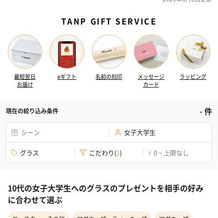
TANP GIFT SERVICE
最短翌日
eギフト
名前の刻印
メッセージ
ラッピング
お届け
カード
-
件
現在の絞り込み条件
シーン
女子大学生
グラス
こだわり
(
1
)
0 ~ 上限なし
¥
10代の女子大学生へのグラスのプレゼントを相手の好み
に合わせて選ぶ