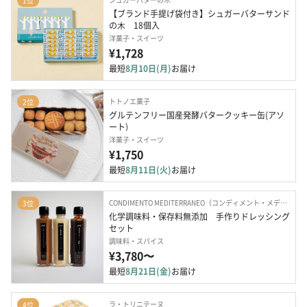
1位
【ブランド手提げ袋付き】シュガーバターサンド
の⽊　18個入
洋菓子・スイーツ
¥1,728
最短
8月10日(月)
お届け
トトノエ菓子
2位
グルテンフリー国産発酵バタークッキー缶(アソ
ート)
洋菓子・スイーツ
¥1,750
最短
8月11日(火)
お届け
CONDIMENTO MEDITERRANEO（コンディメント・メディテラネオ）
3位
化学調味料・保存料無添加　手作りドレッシング
セット
調味料・スパイス
¥3,780〜
最短
8月21日(金)
お届け
ラ・トリニテーヌ
4位