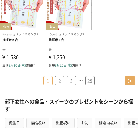
…
1
2
3
29
＞
部下女性への食品・スイーツのプレゼントをシーンから探
す
誕生日
結婚祝い
出産祝い
お礼
結婚内祝い
出産