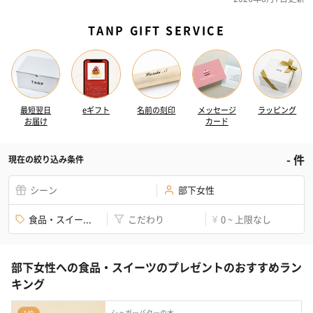
TANP GIFT SERVICE
最短翌日
eギフト
名前の刻印
メッセージ
ラッピング
お届け
カード
-
件
現在の絞り込み条件
シーン
部下女性
食品・スイー...
こだわり
0 ~ 上限なし
¥
部下女性への食品・スイーツのプレゼントのおすすめラン
キング
シュガーバターの木