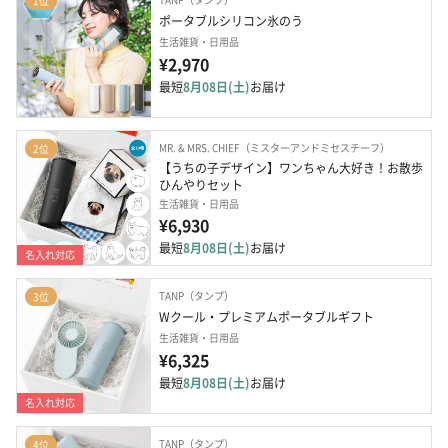
1位
ポータブルシリコン氷のう
生活雑貨・日用品
¥2,970
最短
8月08日(土)
お届け
MR. & MRS. CHIEF（ミスターアンドミセスチーフ）
2位
【うちの子デザイン】ワンちゃん大好き！お散歩
ひんやりセット
生活雑貨・日用品
¥6,930
最短
8月08日(土)
お届け
名入れ対応
TANP（タンプ）
3位
Wクール・プレミアムポータブルギフト
生活雑貨・日用品
¥6,325
最短
8月08日(土)
お届け
名入れ対応
TANP（タンプ）
4位