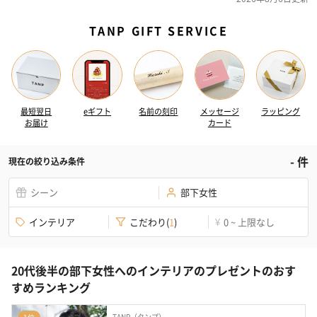
TANP GIFT SERVICE
最短翌日
eギフト
名前の刻印
メッセージ
ラッピング
お届け
カード
-
件
現在の絞り込み条件
シーン
部下女性
インテリア
こだわり
(
1
)
0 ~ 上限なし
¥
20代後半の部下女性へのインテリアのプレゼントのおす
すめランキング
TANP（タンプ）